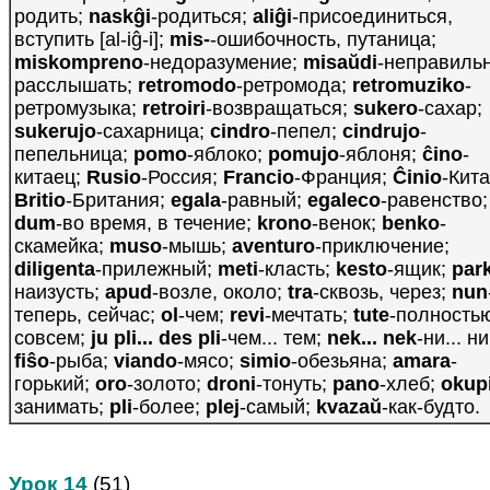
родить;
naskĝi
-родиться;
aliĝi
-присоединиться,
вступить [al-iĝ-i];
mis-
-ошибочность, путаница;
miskompreno
-недоразумение;
misaŭdi
-неправиль
расслышать;
retromodo
-ретромода;
retromuziko
-
ретромузыка;
retroiri
-возвращаться;
sukero
-сахар;
sukerujo
-сахарница;
cindro
-пепел;
cindrujo
-
пепельница;
pomo
-яблоко;
pomujo
-яблоня;
ĉino
-
китаец;
Rusio
-Россия;
Francio
-Франция;
Ĉinio
-Кита
Britio
-Британия;
egala
-равный;
egaleco
-равенство;
dum
-во время, в течение;
krono
-венок;
benko
-
скамейка;
muso
-мышь;
aventuro
-приключение;
diligenta
-прилежный;
meti
-класть;
kesto
-ящик;
par
наизусть;
apud
-возле, около;
tra
-сквозь, через;
nun
теперь, сейчас;
ol
-чем;
revi
-мечтать;
tute
-полность
совсем;
ju pli... des pli
-чем... тем;
nek... nek
-ни... ни
fiŝo
-рыба;
viando
-мясо;
simio
-обезьяна;
amara
-
горький;
oro
-золото;
droni
-тонуть;
pano
-хлеб;
okup
занимать;
pli
-более;
plej
-самый;
kvazaŭ
-как-будто.
Урок 14
(51)