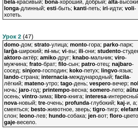
bela
-красивый;
bona
-хороший, добрый;
alta
-высоки
longa
-длинный;
esti
-быть;
kanti
-петь;
iri
-идти;
voli
-
хотеть.
Урок 2
(47)
domo
-дом;
strato
-улица;
monto
-гора;
parko
-парк;
larĝa
-широкий;
ni
-мы;
vi
-вы;
ili
-они;
studento
-студе
aktoro
-актёр;
amiko
-друг;
knabo
-мальчик;
viro
-
мужчина;
frato
-брат;
filo
-сын;
patro
-отец;
najbaro
-
сосед;
sinjoro
-господин;
koko
-петух;
lingvo
-язык;
lando
-страна;
internacia
-международный;
facila
-
лёгкий;
mateno
-утро;
tago
-день;
vespero
-вечер;
no
ночь;
jaro
-год;
printempo
-весна;
somero
-лето;
aŭt
осень;
vintro
-зима;
libro
-книга;
interesa
-интересный
nova
-новый;
tre
-очень;
profunda
-глубокий;
kaj
-и, а
смеяться;
besto
-животное, зверь;
tigro
-тигр;
elefan
слон;
leono
-лев;
hundo
-собака;
jen
-вот;
floro
-цвето
gaje
-весело.