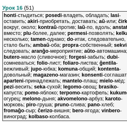
Урок 16
(51)
honti
-стыдиться;
posedi
-владеть, обладать;
lasi
-
оставить;
akiri
-приобретать, доставать;
aŭ
-или;
ĉir
вокруг, около;
kontraŭ
-против;
laŭ
-по, вдоль;
ansta
вместо;
plu
-более, далее;
permesi
-позволять;
kelk
несколько;
tamen
-однако;
do
-итак, следовательно,
стало быть;
ambaŭ
-оба;
propra
-собственный;
sekvi
следовать;
aranĝo
-мероприятие;
aŭto
-автомашина
butero
-масло (сливочное);
forgesi
-забыть;
dubi
-
сомневаться;
folio
-лист;
foliaro
-листва;
ĝentila
-
вежливый;
jupo
-юбка;
komuna
-общий;
kontenta
-
довольный;
magazeno
-магазин;
konsenti
-соглашат
aparteni
-принадлежать;
mantelo
-плащ;
mielo
-мёд;
pezi
-весить;
seka
-сухой;
legomo
-овощ;
brasiko
-
капуста;
pomo
-яблоко;
terpomo
-картофель;
kukum
огурец;
melono
-дыня;
akvomelono
-арбуз;
karoto
-
морковь;
piro
-груша;
pruno
-слива;
pano
-хлеб;
fromaĝo
-сыр;
ĉerizo
-вишня;
bero
-ягода;
vinbero
-
виноград;
kolbaso
-колбаса.