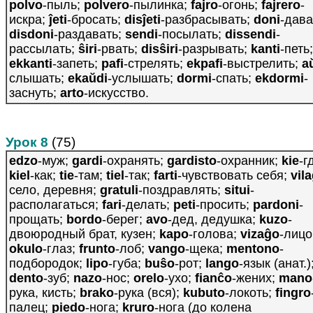
polvo
-пыль;
polvero
-пылинка;
fajro
-огонь;
fajrero
-
искра;
ĵeti
-бросать;
disĵeti
-разбрасывать;
doni
-дава
disdoni
-раздавать;
sendi
-посылать;
dissendi
-
рассылать;
ŝiri
-рвать;
disŝiri
-разрывать;
kanti
-петь;
ekkanti
-запеть;
pafi
-стрелять;
ekpafi
-выстрелить;
a
слышать;
ekaŭdi
-услышать;
dormi
-спать;
ekdormi
-
заснуть;
arto
-искусство.
Урок 8
(75)
edzo
-муж;
gardi
-охранять;
gardisto
-охранник;
kie
-г
kiel
-как;
tie
-там;
tiel
-так;
farti
-чувствовать себя;
vil
село, деревня;
gratuli
-поздравлять;
situi
-
располагаться;
fari
-делать;
peti
-просить;
pardoni
-
прощать;
bordo
-берег;
avo
-дед, дедушка;
kuzo
-
двоюродный брат, кузен;
kapo
-голова;
vizaĝo
-лицо
okulo
-глаз;
frunto
-лоб;
vango
-щека;
mentono
-
подбородок;
lipo
-губа;
buŝo
-рот;
lango
-язык (анат.)
dento
-зуб;
nazo
-нос;
orelo
-ухо;
fianĉo
-жених;
mano
рука, кисть;
brako
-рука (вся);
kubuto
-локоть;
fingro
палец;
piedo
-нога;
kruro
-нога (до колена