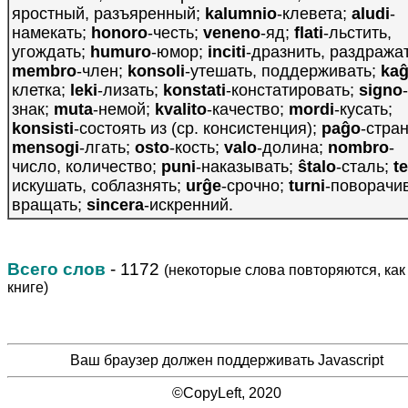
яростный, разъяренный;
kalumnio
-клевета;
aludi
-
намекать;
honoro
-честь;
veneno
-яд;
flati
-льстить,
угождать;
humuro
-юмор;
inciti
-дразнить, раздражат
membro
-член;
konsoli
-утешать, поддерживать;
ka
клетка;
leki
-лизать;
konstati
-констатировать;
signo
-
знак;
muta
-немой;
kvalito
-качество;
mordi
-кусать;
konsisti
-состоять из (ср. консистенция);
paĝo
-стра
mensogi
-лгать;
osto
-кость;
valo
-долина;
nombro
-
число, количество;
puni
-наказывать;
ŝtalo
-сталь;
te
искушать, соблазнять;
urĝe
-срочно;
turni
-поворачив
вращать;
sincera
-искренний.
Всего слов
- 1172
(некоторые слова повторяются, как
книге)
Ваш браузер должен поддерживать Javascript
©CopyLeft, 2020