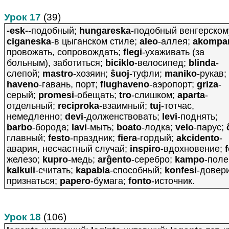
Урок 17
(39)
-esk-
-подобный;
hungareska
-подобный венгерском
ciganeska
-в цыганском стиле;
aleo
-аллея;
akompa
провожать, сопровождать;
flegi
-ухаживать (за
больным), заботиться;
biciklo
-велосипед;
blinda
-
слепой;
mastro
-хозяин;
ŝuoj
-туфли;
maniko
-рукав;
haveno
-гавань, порт;
flughaveno
-аэропорт;
griza
-
серый;
promesi
-обещать;
tro
-слишком;
aparta
-
отдельный;
reciproka
-взаимный;
tuj
-тотчас,
немедленно;
devi
-долженствовать;
levi
-поднять;
barbo
-борода;
lavi
-мыть;
boato
-лодка;
velo
-парус;
главный;
festo
-праздник;
fiera
-гордый;
akcidento
-
авария, несчастный случай;
inspiro
-вдохновение;
железо;
kupro
-медь;
arĝento
-серебро;
kampo
-поле
kalkuli
-считать;
kapabla
-способный;
konfesi
-довери
признаться;
papero
-бумага;
fonto
-источник.
Урок 18
(106)