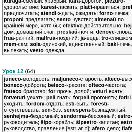
kuraĝa
-смелый, храбрый;
kara
-дорогой;
plezuro
-
удовольствие;
karesi
-ласкать;
plaĉi
-нравиться;
pref
предпочитать;
atendi
-ждать, ожидать;
forno
-печка;
proponi
-предлагать;
sento
-чувство;
almenaŭ
-по
крайней мере, хотя бы;
efektive
-действительно;
he
дом, домашний очаг;
preskaŭ
-почти;
denove
-снова
frua
-ранний;
malfrua
-поздний;
ja
-ведь;
tro
-слишком
mem
-сам;
sola
-одинокий, единственный;
baki
-печь,
выпекать;
vesto
-одежда.
Урок 12
(64)
juneco
-молодость;
maljuneco
-старость;
alteco
-выс
boneco
-доброта;
beleco
-красота;
ofteco
-частота;
frateco
-братство;
for
-прочь, долой;
veturi
-ехать;
forveturi
-уехать;
peli
-гнать;
forpeli
-прогонять;
foriri
уходить;
fordoni
-отдать;
esti
-быть;
foresti
-
отсутствовать;
sen
-без;
senespera
-безнадежный;
senhejma
-бездомный;
sendorma
-бессонный;
estro
руководитель;
ŝipo
-корабль;
ŝipestro
-капитан;
estr
руководство, правление [estr-ar-o];
afero
-дело;
fiaf