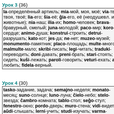
Урок 3
(36)
la
-определённый артикль;
mia
-мой, моя, моё;
via
-т
твоя, твоё;
lia
-его;
ŝia
-её;
ĝia
-его, её (неодушевл. и
животные);
nia
-наш;
ilia
-их;
homo
-человек;
brava
-
бравурный, смелый;
juna
-молодой;
paco
-мир;
koro
сердце;
animo
-душа;
konstrui
-строить;
detrui
-
разрушать;
kato
-кот;
jes
-да;
ne
-нет;
muzeo
-музей;
monumento
-памятник;
placo
-площадь;
multe
-мног
malmulte
-мало;
skribi
-писать;
legi
-читать;
traduki
-
переводить;
doni
-давать;
preni
-брать;
stari
-стоять;
сидеть;
kuŝi
-лежать;
paroli
-говорить;
veturi
-ехать;
любить;
fidela
-верный.
Урок 4
(30)
tasko
-задание, задача;
semajno
-неделя;
monato
-
месяц;
suno
-солнце;
luno
-луна;
ĉielo
-небо;
stelo
-
звезда;
ĉambro
-комната;
tablo
-стол;
seĝo
-стул;
fenestro
-окно;
pordo
-дверь;
muro
-стена;
vidi
-видет
aŭdi
-слышать;
lerni
-учить;
studi
-изучать;
varma
-