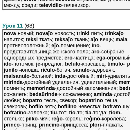
между, среди;
televidilo
-телевизор.
Урок 11
(68)
nova
-новый;
novaĵo
-новость;
trinki
-пить;
trinkaĵo
-
напиток;
teksi
-ткать;
teksaĵo
-ткань;
aĵo
-вещь;
mala
-
противоположный;
eĵo
-помещение;
ino
-
представительница женского пола;
aro
-собрание
однородных предметов;
ero
-частица;
ega
-огромный
ido
-потомок;
je
-предлог;
belulo
-красавец;
timulo
-тр
junilo
-юноша;
riĉulo
-богач;
sanulo
-здоровяк;
malsanulo
-больной;
inda
-достойный;
miri
-удивлять
mirinda
-достойный удивления, удивительный;
mem
помнить;
memorinda
-достойный запоминания;
bed
сожалеть;
bedaŭrinde
-к сожалению;
aminda
-досто
любви;
bopatro
-тесть, свёкор;
bopatrino
-тёща,
свекровь;
bofilo
-зять;
bofilino
-невестка;
bofrato
-шу
bofratino
-золовка;
tiu
-тот;
tio
-то;
tia
-тогда;
tiom
-
столько;
pilko
-мяч;
reĝo
-король;
reĝino
-королева;
princo
-принц;
princino
-принцесса;
plori
-плакать;