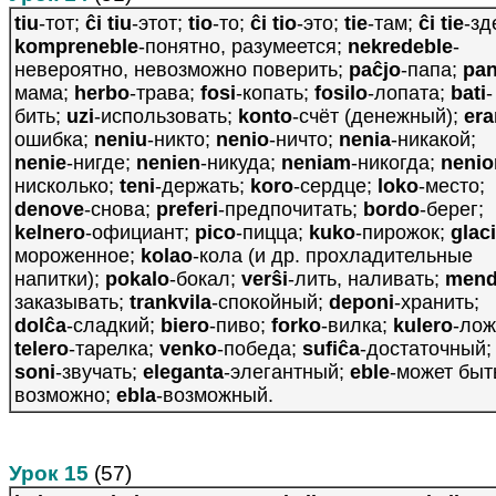
tiu
-тот;
ĉi tiu
-этот;
tio
-то;
ĉi tio
-это;
tie
-там;
ĉi tie
-зд
kompreneble
-понятно, разумеется;
nekredeble
-
невероятно, невозможно поверить;
paĉjo
-папа;
pan
мама;
herbo
-трава;
fosi
-копать;
fosilo
-лопата;
bati
-
бить;
uzi
-использовать;
konto
-счёт (денежный);
era
ошибка;
neniu
-никто;
nenio
-ничто;
nenia
-никакой;
nenie
-нигде;
nenien
-никуда;
neniam
-никогда;
neni
нисколько;
teni
-держать;
koro
-сердце;
loko
-место;
denove
-снова;
preferi
-предпочитать;
bordo
-берег;
kelnero
-официант;
pico
-пицца;
kuko
-пирожок;
glac
мороженное;
kolao
-кола (и др. прохладительные
напитки);
pokalo
-бокал;
verŝi
-лить, наливать;
mend
заказывать;
trankvila
-спокойный;
deponi
-хранить;
dolĉa
-сладкий;
biero
-пиво;
forko
-вилка;
kulero
-лож
telero
-тарелка;
venko
-победа;
sufiĉa
-достаточный;
soni
-звучать;
eleganta
-элегантный;
eble
-может быт
возможно;
ebla
-возможный.
Урок 15
(57)