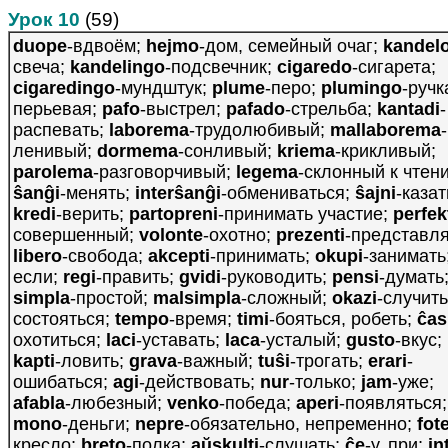
Урок 10
(59)
duope
-вдвоём;
hejmo
-дом, семейный очаг;
kandel
свеча;
kandelingo
-подсвечник;
cigaredo
-сигарета;
cigaredingo
-мундштук;
plume
-перо;
plumingo
-ручк
перьевая;
pafo
-выстрел;
pafado
-стрельба;
kantadi
-
распевать;
laborema
-трудолюбивый;
mallaborema
-
ленивый;
dormema
-сонливый;
kriema
-крикливый;
parolema
-разговорчивый;
legema
-склонный к чтен
ŝanĝi
-менять;
interŝanĝi
-обмениваться;
ŝajni
-казат
kredi
-верить;
partopreni
-принимать участие;
perfek
совершенный;
volonte
-охотно;
prezenti
-представля
libero
-свобода;
akcepti
-принимать;
okupi
-занимать
если;
regi
-править;
gvidi
-руководить;
pensi
-думать
simpla
-простой;
malsimpla
-сложный;
okazi
-случить
состояться;
tempo
-время;
timi
-бояться, робеть;
ĉas
охотиться;
laci
-уставать;
laca
-усталый;
gusto
-вкус;
kapti
-ловить;
grava
-важный;
tuŝi
-трогать;
erari
-
ошибаться;
agi
-действовать;
nur
-только;
jam
-уже;
afabla
-любезный;
venko
-победа;
aperi
-появляться;
mono
-деньги;
nepre
-обязательно, непременно;
fot
кресло;
breto
-полка;
aŭskulti
-слушать;
ĉe
-у, при;
in