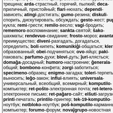
трещина;
arda
-страстный, горячий, пылкий;
deca
-
приличный, пристойный;
flari
-нюхать;
dependi
-
зависеть;
atingi
-достигать;
gumo
-резина;
diskuli
-
спорить, дискутировать, обсуждать;
gesto
-жест;
pu
кукла;
remi
-грести;
remilo
-весло;
vagi
-бродить;
rememoro
-воспоминание;
sankta
-святой;
ŝako
-
шахматы;
rendevuo
-свидание;
frosto
-мороз;
avant
преимущество;
diveni
-разгадать, догадаться,
определить;
boli
-кипеть;
komunikiĝi
-общаться;
kle
образованный;
obei
-подчиняться;
ovo
-яйцо;
paki
-
паковать;
parfumo
-духи;
blovi
-дуть;
ĵuri
-клясться;
domaĝa
-досадный;
humoro
-настроение;
ĝenerala
-
общий;
bombono
-конфета;
zorgi
-заботиться;
specimeno
-образец;
enigmo
-загадка;
toleri
-терпеть
выносить;
leĝo
-закон;
influi
-влиять;
universala
-
универсальный, всеобщий, всемирный;
komputilo
-
компьютер;
ret-poŝto
-электронная почта;
ret-letero
электронное письмо;
ret-paĝaro
-сайт;
elŝuti
-загруз
printi
-печатать;
printilo
-принтер;
tek-19-komputilo
-
ноутбук;
notbloko
-ноутбук;
poŝ-komputilo
-карманн
компьютер;
forumo
-форум;
novaĵgrupo
-новостная