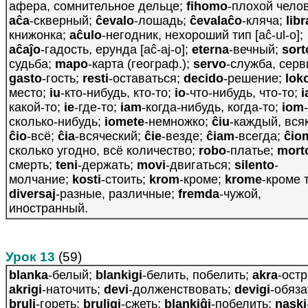
афера, сомнительное дельце;
fihomo
-плохой челов
aĉa
-скверный;
ĉevalo
-лошадь;
ĉevalaĉo
-кляча;
lib
книжонка;
aĉulo
-негодник, нехороший тип [aĉ-ul-o];
aĉaĵo
-гадость, ерунда [aĉ-aj-o];
eterna
-вечный;
sort
судьба;
mapo
-карта (географ.);
servo
-служба, серв
gasto
-гость;
resti
-оставаться;
decido
-решение;
lok
место;
iu
-кто-нибудь, кто-то;
io
-что-нибудь, что-то;
i
какой-то;
ie
-где-то;
iam
-когда-нибудь, когда-то;
iom
-
сколько-нибудь;
iomete
-немножко;
ĉiu
-каждый, вся
ĉio
-всё;
ĉia
-всяческий;
ĉie
-везде;
ĉiam
-всегда;
ĉio
сколько угодно, всё количество;
robo
-платье;
mort
смерть;
teni
-держать;
movi
-двигаться;
silento
-
молчание;
kosti
-стоить;
krom
-кроме;
krome
-кроме 
diversaj
-разные, различные;
fremda
-чужой,
иностранный.
Урок 13
(59)
blanka
-белый;
blankigi
-белить, побелить;
akra
-ост
akrigi
-наточить;
devi
-долженствовать;
devigi
-обяза
bruli
-гореть;
bruligi
-сжеть;
blankiĝi
-побелить;
naski