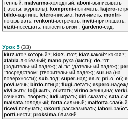
теплый;
malvarma
-холодный;
aboni
-выписывать
(газеты, журналы);
kompreni
-понимать;
kajero
-тетр
bildo
-картина;
letero
-письмо;
havi
-иметь;
montri
-
показывать;
renkonti
-встречать;
inviti
-приглашать;
viziti
-посещать, наносить визит;
ĝardeno
-сад.
Урок 5
(33)
kiu?
-кто? который?;
kio?
-что?;
kia?
-какой? какая?;
afabla
-любезный;
mano
-рука (кисть);
de
-"от"
(родительный падеж);
al
-"к" (дательный падеж);
pe
"посредством" (творительный падеж);
sur
-на (на
поверхности);
sub
-под;
super
-над;
en
-в;
pri
-о, об;
e
povi
-мочь;
birdo
-птица;
flugi
-летать;
espero
-надеж
vivi
-жить;
loĝi
-жить, обитать;
virino
-женщина;
verki
сочинять, творить;
ludi
-играть;
diri
-сказать;
sata
-сы
malsata
-голодный;
forta
-сильный;
malforta
-слабый
ricevi
-получать;
rakonti
-рассказывать;
labori
-работ
porti
-нести;
proksima
-близкий.