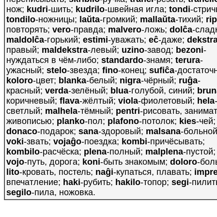
нож;
kudri
-шить;
kudrilo
-швейная игла;
tondi
-стрич
tondilo
-ножницы;
laŭta
-громкий;
mallaŭta
-тихий;
rip
повторять;
vero
-правда;
malvero
-ложь;
dolĉa
-слад
maldolĉa
-горький;
estimi
-уважать;
eĉ
-даже;
dekstr
правый;
maldekstra
-левый;
uzino
-завод;
bezoni
-
нуждаться в чём-либо;
standardo
-знамя;
terura
-
ужасный;
stelo
-звезда;
fino
-конец;
sufiĉa
-достаточ
koloro
-цвет;
blanka
-белый;
nigra
-чёрный;
ruĝa
-
красный;
verda
-зелёный;
blua
-голубой, синий;
brun
коричневый;
flava
-жёлтый;
viola
-фиолетовый;
hela
светлый;
malhela
-тёмный;
pentri
-рисовать, занима
живописью;
planko
-пол;
plafono
-потолок;
kies
-чей;
donaco
-подарок;
sana
-здоровый;
malsana
-больной
voki
-звать;
vojaĝo
-поездка;
kombi
-причёсывать;
kombilo
-расчёска;
plena
-полный;
malplena
-пустой;
vojo
-путь, дорога;
koni
-быть знакомым;
doloro
-бол
lito
-кровать, постель;
naĝi
-купаться, плавать;
impr
впечатление;
haki
-рубить;
hakilo
-топор;
segi
-пилит
segilo
-пила, ножовка.