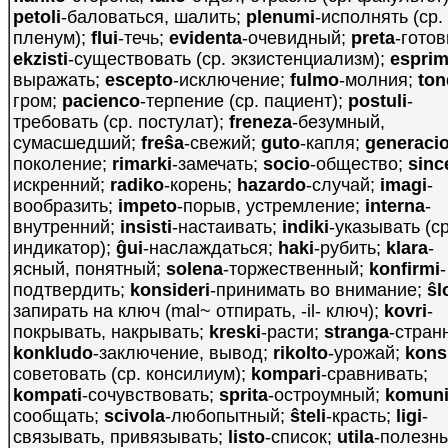
petoli
-баловаться, шалить;
plenumi
-исполнять (ср.
пленум);
flui
-течь;
evidentа
-очевидный;
preta
-готов
ekzisti
-существовать (ср. экзистенциализм);
esprim
выражать;
escepto
-исключение;
fulmo
-молния;
ton
гром;
pacienco
-терпение (ср. пациент);
postuli
-
требовать (ср. постулат);
freneza
-безумный,
сумасшедший;
freŝa
-свежий;
guto
-капля;
generaci
поколение;
rimarki
-замечать;
socio
-общество;
sinc
искренний;
radiko
-корень;
hazardo
-случай;
imagi
-
вообразить;
impeto
-порыв, устремление;
interna
-
внутренний;
insisti
-настаивать;
indiki
-указывать (ср
индикатор);
ĝui
-наслаждаться;
haki
-рубить;
klara
-
ясный, понятный;
solena
-торжественный;
konfirmi
-
подтвердить;
konsideri
-принимать во внимание;
ŝl
запирать на ключ (mal~ отпирать, -il- ключ);
kovri
-
покрывать, накрывать;
kreski
-расти;
stranga
-стран
konkludo
-заключение, вывод;
rikolto
-урожай;
konsi
советовать (ср. консилиум);
kompari
-сравнивать;
kompati
-сочувствовать;
sprita
-остроумный;
komuni
сообщать;
scivola
-любопытный;
ŝteli
-красть;
ligi
-
связывать, привязывать;
listo
-список;
utila
-полезн