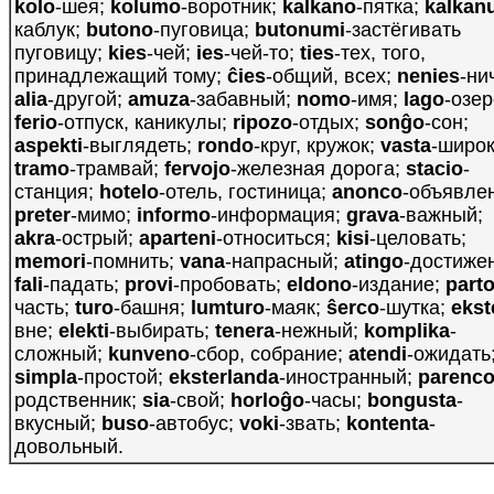
kolo
-шея;
kolumo
-воротник;
kalkano
-пятка;
kalkan
каблук;
butono
-пуговица;
butonumi
-застёгивать
пуговицу;
kies
-чей;
ies
-чей-то;
ties
-тех, того,
принадлежащий тому;
ĉies
-общий, всех;
nenies
-ни
alia
-другой;
amuza
-забавный;
nomo
-имя;
lago
-озер
ferio
-отпуск, каникулы;
ripozo
-отдых;
sonĝo
-сон;
aspekti
-выглядеть;
rondo
-круг, кружок;
vasta
-широк
tramo
-трамвай;
fervojo
-железная дорога;
stacio
-
станция;
hotelo
-отель, гостиница;
anonco
-объявле
preter
-мимо;
informo
-информация;
grava
-важный;
akra
-острый;
aparteni
-относиться;
kisi
-целовать;
memori
-помнить;
vana
-напрасный;
atingo
-достиже
fali
-падать;
provi
-пробовать;
eldono
-издание;
part
часть;
turo
-башня;
lumturo
-маяк;
ŝerco
-шутка;
ekst
вне;
elekti
-выбирать;
tenera
-нежный;
komplika
-
сложный;
kunveno
-сбор, собрание;
atendi
-ожидать
simpla
-простой;
eksterlanda
-иностранный;
parenc
родственник;
sia
-свой;
horloĝo
-часы;
bongusta
-
вкусный;
buso
-автобус;
voki
-звать;
kontenta
-
довольный.