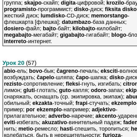
группа;
skajpo
-скайп;
digita
-цифровой;
krozilo
-бра
programisto
-программист;
disko
-диск;
fiksita disko
жесткий диск;
lumdisko
-CD-диск;
memorstango
-
флешкарта [флешка];
datumbazo
-база данных;
dosiero
-файл;
bajto
-байт;
kilobajto
-килобайт;
megabajto
-мегабайт;
gigabajto
-гигабайт;
blogo
-бло
interreto
-интернет.
Урок 20
(57)
abio
-ель;
bovo
-бык;
ĉagreno
-печаль;
eksciti
-волнов
возбуждать;
ĉapelo
-шляпа;
ĉapo
-шапка;
disko
-диск
rezisto
-сопротивление;
fleksi
-гнуть, изгибать;
citro
лимон;
gluti
-глотать;
guto
-капля;
odoro
-запах;
ekip
снаряжать, оснащать (ср. экипировка, экипаж);
abu
обильный;
ekzakta
-точный;
frapi
-стучать;
ekzemplo
пример;
рог ekzemplo
-например;
adjektivo
-
прилагательное;
adverbo
-наречие;
akcento
-ударен
eviti
-избегать;
akuzativo
-винительный падеж;
fade
нить;
metio
-ремесло;
hasti
-спешить, торопиться;
he
колебаться, быть в нерешительности;
furioza
-