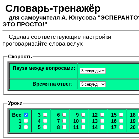
Словарь-тренажёр
для самоучителя А. Юнусова "ЭСПЕРАНТО
ЭТО ПРОСТО!"
Сделав соответствующие настройки
проговаривайте слова вслух
Скорость
Пауза между вопросами:
Время на ответ:
Уроки
Все
3
6
9
12
15
18
1
4
7
10
13
16
19
2
5
8
11
14
17
20