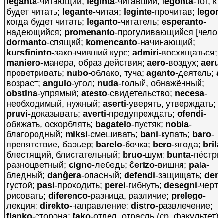
leganta
-читающий;
leginta
-читавший;
legonta
-тот, 
будет читать;
legante
-читая;
leginte
-прочитав;
lego
когда будет читать;
leganto
-читатель;
esperanto
-
надеющийся;
promenanto
-прогуливающийся [челов
dormanto
-спящий;
komencanto
-начинающий;
kursfininto
-закончивший курс;
admiri
-восхищаться;
maniero
-манера, образ действия;
aero
-воздух;
aer
проветривать;
nubo
-облако, туча;
aganto
-деятель;
возраст;
angulo
-угол;
nuda
-голый, обнажённый;
obstina
-упрямый;
atesto
-свидетельство;
necesa
-
необходимый, нужный;
aserti
-уверять, утверждать;
pruvi
-доказывать;
averti
-предупреждать;
ofendi
-
обижать, оскорблять;
bagatelo
-пустяк;
nobla
-
благородный;
miksi
-смешивать;
bani
-купать;
baro
-
препятствие, барьер;
barelo
-бочка;
bero
-ягода;
bril
блестящий, блистательный;
bruo
-шум;
bunta
-пёстр
разноцветный;
cigno
-лебедь;
ĉerizo
-вишня;
pala
-
бледный;
danĝera
-опасный;
defendi
-защищать;
de
густой;
pasi
-проходить;
perei
-гибнуть;
desegni
-черт
рисовать;
diferenco
-разница, различие;
prelego
-
лекция;
direkto
-направление;
distro
-развлечение;
flanko
-сторона;
fako
-отдел, отрасль (ср. факультет)