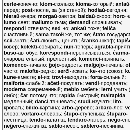
certe
-конечно;
kiom
-сколько;
kioma
-который;
antaŭ
перед;
post
-после, за (за стеной);
hodiaŭ
-сегодня;
hieraŭ
-вчера;
morgaŭ
-завтра;
baldaŭ
-скоро;
horo
-ч
lumo
-свет;
mallumo
-тьма;
demandi
-спрашивать;
respondi
-отвечать;
sed
-но;
ankaŭ
-тоже;
feliĉa
-
счастливый;
sama
-такой же, тот же;
ŝtato
-государс
scii
-знать;
ŝati
-любить, ценить;
ŝranko
-шкаф;
tapiŝ
ковёр;
kolekti
-собирать;
nun
-теперь;
agrabla
-прият
buso
-автобус;
korespondi
-переписываться;
ĉarma
-
очаровательный, прелестный;
komenci
-начинать;
komenco
-начало;
ĝojo
-радость;
malĝojo
-печаль;
o
часто;
malofte
-редко;
serĉi
-искать;
ke
-что (союз);
k
kune
-вместе;
el
-из;
trovi
-находить;
forta
-сильный;
malforta
-слабый;
aĉeti
-покупать;
vendi
-продавать;
moderna
-современный;
meblo
-мебель;
lerni
-учить 
либо);
ĉar
-потому что;
rapida
-быстрый;
malrapida
-
медленный;
danci
-танцевать;
studi
-изучать;
lito
-
кровать;
bildo
-картина;
arbo
-дерево;
arbaro
-лес;
v
слово;
vortaro
-словарь;
ŝtupo
-ступенька;
ŝtuparo
-
лестница;
tendo
-палатка;
tendaro
-лагерь;
neĝo
-сне
neĝero
-снежинка;
sablo
-песок;
sablero
-песчинка;