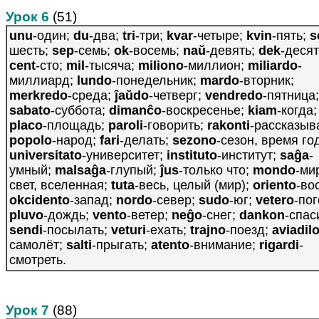
Урок 6
(51)
unu
-один;
du
-два;
tri
-три;
kvar
-четыре;
kvin
-пять;
s
шесть;
sep
-семь;
ok
-восемь;
naŭ
-девять;
dek
-десят
cent
-сто;
mil
-тысяча;
miliono
-миллион;
miliardo
-
миллиард;
lundo
-понедельник;
mardo
-вторник;
merkredo
-среда;
ĵaŭdo
-четверг;
vendredo
-пятница;
sabato
-суббота;
dimanĉo
-воскресенье;
kiam
-когда;
placo
-площадь;
paroli
-говорить;
rakonti
-рассказыв
popolo
-народ;
fari
-делать;
sezono
-сезон, время го
universitato
-университет;
instituto
-институт;
saĝa
-
умный;
malsaĝa
-глупый;
ĵus
-только что;
mondo
-ми
свет, вселенная;
tuta
-весь, целый (мир);
oriento
-во
okcidento
-запад;
nordo
-север;
sudo
-юг;
vetero
-пог
pluvo
-дождь;
vento
-ветер;
neĝo
-снег;
dankon
-спас
sendi
-посылать;
veturi
-ехать;
trajno
-поезд;
aviadil
самолёт;
salti
-прыгать;
atento
-внимание;
rigardi
-
смотреть.
Урок 7
(88)