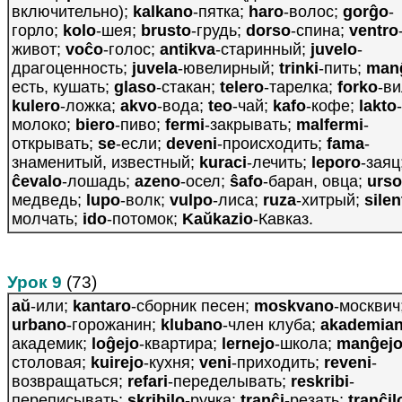
включительно);
kalkano
-пятка;
haro
-волос;
gorĝo
-
горло;
kolo
-шея;
brusto
-грудь;
dorso
-спина;
ventro
живот;
voĉo
-голос;
antikva
-старинный;
juvelo
-
драгоценность;
juvela
-ювелирный;
trinki
-пить;
man
есть, кушать;
glaso
-стакан;
telero
-тарелка;
forko
-ви
kulero
-ложка;
akvo
-вода;
teo
-чай;
kafo
-кофе;
lakto
-
молоко;
biero
-пиво;
fermi
-закрывать;
malfermi
-
открывать;
se
-если;
deveni
-происходить;
fama
-
знаменитый, известный;
kuraci
-лечить;
leporo
-заяц
ĉevalo
-лошадь;
azeno
-осел;
ŝafo
-баран, овца;
urso
медведь;
lupo
-волк;
vulpo
-лиса;
ruza
-хитрый;
silen
молчать;
ido
-потомок;
Kaŭkazio
-Кавказ.
Урок 9
(73)
aŭ
-или;
kantaro
-сборник песен;
moskvano
-москвич
urbano
-горожанин;
klubano
-член клуба;
akademia
академик;
loĝejo
-квартира;
lernejo
-школа;
manĝej
столовая;
kuirejo
-кухня;
veni
-приходить;
reveni
-
возвращаться;
refari
-переделывать;
reskribi
-
переписывать;
skribilo
-ручка;
tranĉi
-резать;
tranĉil