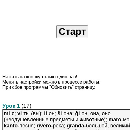
Нажать на кнопку только один раз!
Менять настройки можно в процессе работы.
При сбое программы "Обновить" страницу.
Урок 1
(17)
mi
-я;
vi
-ты (вы);
li
-он;
ŝi
-она;
ĝi
-он, она, оно
(неодушевленные предметы и животные);
maro
-мо
kanto
-песня;
rivero
-река;
granda
-большой, великий