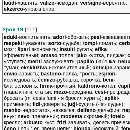
laŭdi
-хвалить;
valizo
-чемодан;
verŝajne
-вероятно;
ekzerco
-упpажнение.
Урок 19
(111)
eduki
-воспитывать;
adori
-обожать;
pesi
-взвешиват
respekti
-уважать;
sorto
-судьба;
rompi
-ломать;
cer
мозг;
ŝpari
-экономить;
insulti
-ругать;
efika
-
эффективный;
amaso
-толпа;
jako
-куртка, пиджак;
c
уступать;
meriti
-заслуживать;
papilio
-бабочка;
nebu
туман;
ekskluziva
-исключительный;
anticipe
-заран
envio
-зависть;
bastono
-палка, трость;
esplori
-
исследовать;
ĉemizo
-рубашка, сорочка;
beni
-
благословить;
firma
-прочный;
kaldrono
-котел;
ĉapi
глава книги, статьи;
mezo
-середина;
ĉesi
-прекраща
бросать (mi ĉesis fumi - я бросил курить);
apliki
-
применять;
fidi
-доверять;
juĝi
-судить (-ist- судья);
manko
-недостаток, нехватка;
delfeno
-дельфин;
ne
внук;
nevo
-племянник;
modesta
-скромный;
fotelo
-
кресло;
arbusto
-куст;
frizi
-завивать, делать прическ
ĉeno
-цепь (-er- звено цепи);
blonda
-белокурый;
fen